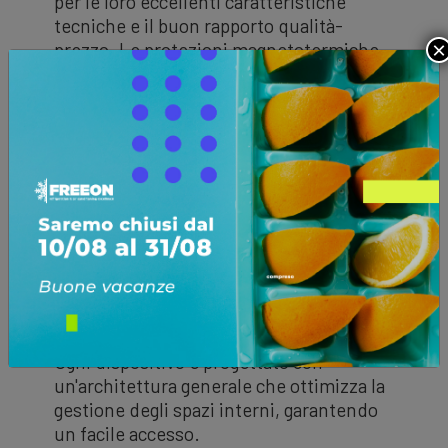
per le loro eccellenti caratteristiche
tecniche e il buon rapporto qualità-
×
prezzo. Le protezioni magnetotermiche
di serie assicurano un alto livello di
efficienza e funzionalità.
La gamma include:
6 modelli per celle frigo solo unità
evaporante con sbrinamento
elettrico da 6kW a 41kW
3 modelli per celle frigo solo unità
evaporante
doppio evaporatore
con sbrinamento elettrico da 6kW a
16kW
Ogni dispositivo è progettato con
un'architettura generale che ottimizza la
gestione degli spazi interni, garantendo
un facile accesso.