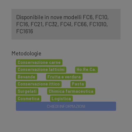
Disponibile in nove modelli FC6, FC10,
FC16, FC21, FC32, FC41, FC66, FC1010,
FC1616
Metodologie
Conservazione carne
Conservazione latticini
Ho.Re.Ca.
Bevande
Frutta e verdura
Conservazione ittico
Pasta
Surgelati
Chimica farmaceutica
Cosmetica
Logistica