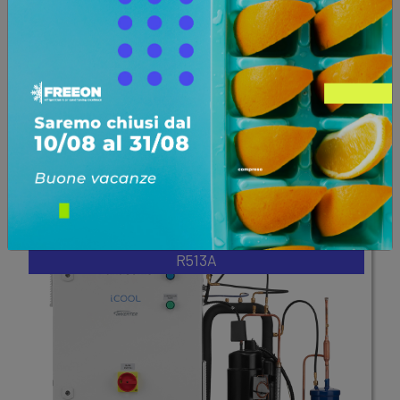
Conservazione carne
Conservazione latticini
Ho.Re.Ca.
GDO express e city
Bevande
Conservazione ittico
Pasta
Pasticceria
Surgelati
Chimica farmaceutica
Logistica
Refrigeranti R448A - R449A - R134a -
R513A