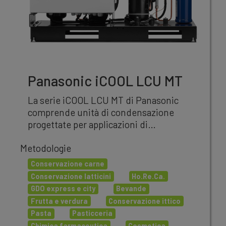
Panasonic iCOOL LCU MT
La serie iCOOL LCU MT di Panasonic
comprende unità di condensazione
progettate per applicazioni di
refrigerazione commerciale a media
Metodologie
temperatura (MT).
Conservazione carne
Conservazione latticini
Ho.Re.Ca.
GDO express e city
Bevande
Frutta e verdura
Conservazione ittico
Pasta
Pasticceria
Chimica farmaceutica
Cosmetica