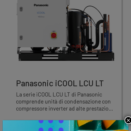
Panasonic iCOOL LCU LT
La serie iCOOL LCU LT di Panasonic
comprende unità di condensazione con
compressore inverter ad alte prestazioni
progettate per applicazioni di
×
Metodologie
refrigerazione commerciale a bassa
temperatura (LT).