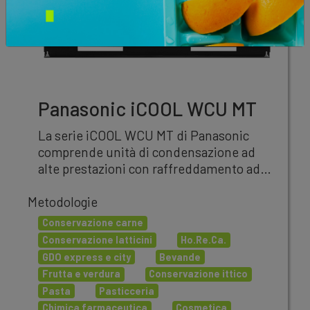
Panasonic iCOOL WCU MT
La serie iCOOL WCU MT di Panasonic
comprende unità di condensazione ad
alte prestazioni con raffreddamento ad
acqua/glicole, pensate per installazioni
Metodologie
commerciali in applicazioni a media
temperatura (MT).
Conservazione carne
Conservazione latticini
Ho.Re.Ca.
GDO express e city
Bevande
Frutta e verdura
Conservazione ittico
Pasta
Pasticceria
Chimica farmaceutica
Cosmetica