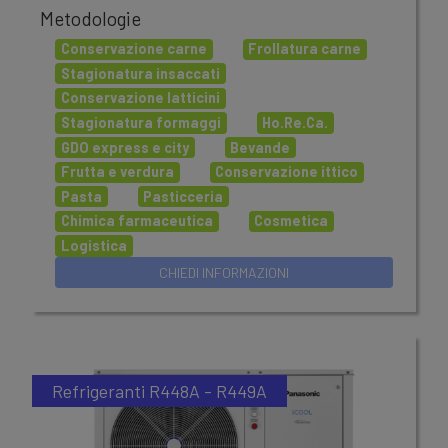
Metodologie
commerciale a media temperatura (MT).
Conservazione carne
Frollatura carne
Stagionatura insaccati
Conservazione latticini
Stagionatura formaggi
Ho.Re.Ca.
GDO express e city
Bevande
Frutta e verdura
Conservazione ittico
Pasta
Pasticceria
Chimica farmaceutica
Cosmetica
Logistica
Refrigeranti R448A - R449A