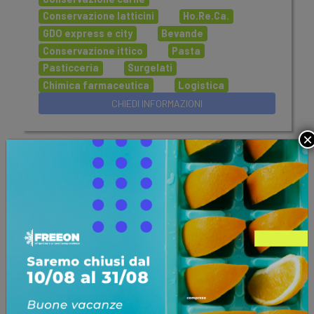
Conservazione latticini
Ho.Re.Ca.
GDO express e city
Bevande
Conservazione ittico
Pasta
Pasticceria
Surgelati
Chimica farmaceutica
Logistica
×
Refrigeranti R448A - R449A - R134a -
R513A