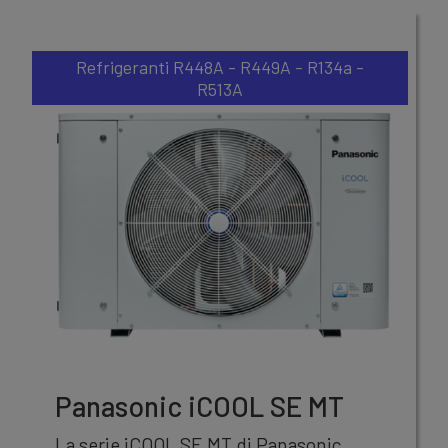
Refrigeranti R448A - R449A - R134a -
R513A
Panasonic iCOOL SE MT
La serie iCOOL SE MT di Panasonic