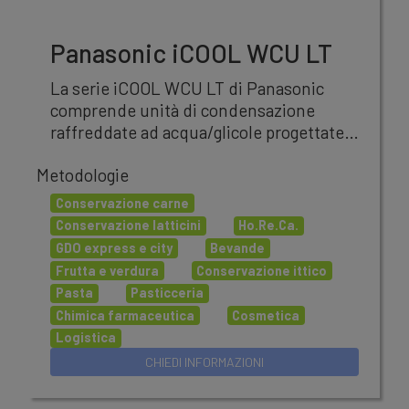
Panasonic iCOOL WCU LT
La serie iCOOL WCU LT di Panasonic
comprende unità di condensazione
raffreddate ad acqua/glicole progettate
per applicazioni di refrigerazione
Metodologie
commerciale a bassa temperatura (LT).
Conservazione carne
Conservazione latticini
Ho.Re.Ca.
GDO express e city
Bevande
Frutta e verdura
Conservazione ittico
Pasta
Pasticceria
Chimica farmaceutica
Cosmetica
Logistica